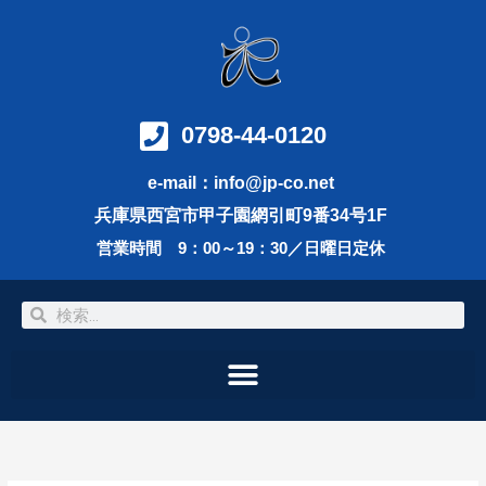
内
容
を
ス
キ
ッ
0798-44-0120
プ
e-mail：info@jp-co.net
兵庫県西宮市甲子園網引町9番34号1F
営業時間 9：00～19：30／日曜日定休
検
検
索
索