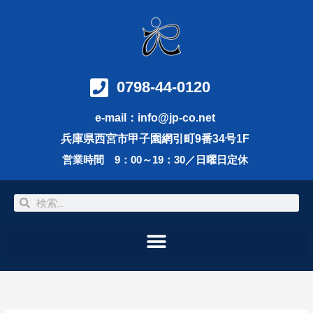
内
容
を
ス
キ
ッ
0798-44-0120
プ
e-mail：info@jp-co.net
兵庫県西宮市甲子園網引町9番34号1F
営業時間 9：00～19：30／日曜日定休
検
検
索
索