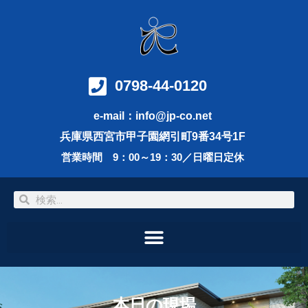
内
容
を
ス
キ
ッ
0798-44-0120
プ
e-mail：info@jp-co.net
兵庫県西宮市甲子園網引町9番34号1F
営業時間 9：00～19：30／日曜日定休
検
検
索
索
本日の現場