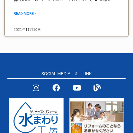
READ MORE »
2021年11月10日
SOCIAL MEDIA ＆ LINK
I
F
Y
B
n
a
o
l
s
c
u
o
t
e
t
g
a
b
u
g
o
b
r
o
e