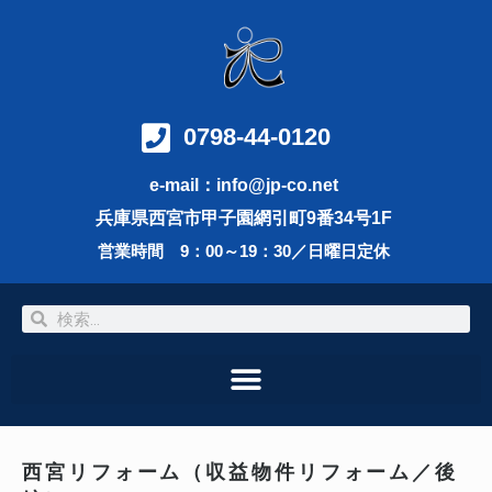
内
容
を
ス
キ
ッ
0798-44-0120
プ
e-mail：info@jp-co.net
兵庫県西宮市甲子園網引町9番34号1F
営業時間 9：00～19：30／日曜日定休
検
検
索
索
西宮リフォーム（収益物件リフォーム／後