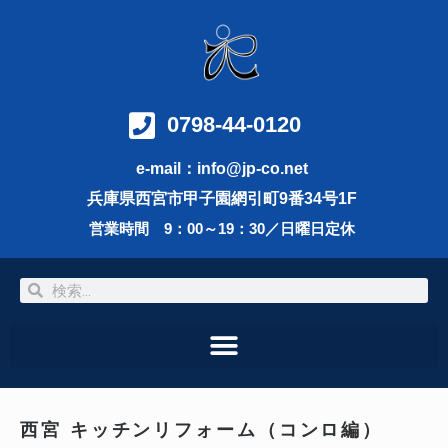
内
容
を
ス
キ
ッ
0798-44-0120
プ
e-mail：info@jp-co.net
兵庫県西宮市甲子園網引町9番34号1F
営業時間 9：00～19：30／日曜日定休
検
検
索
索
西宮 キッチンリフォーム（コンロ編）