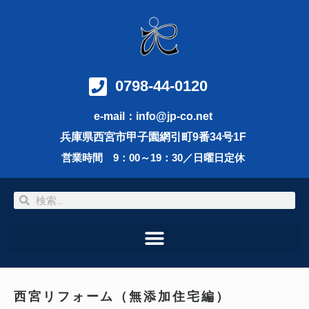
内
容
を
ス
キ
ッ
0798-44-0120
プ
e-mail：info@jp-co.net
兵庫県西宮市甲子園網引町9番34号1F
営業時間 9：00～19：30／日曜日定休
検
検
索
索
西宮リフォーム（無添加住宅編）