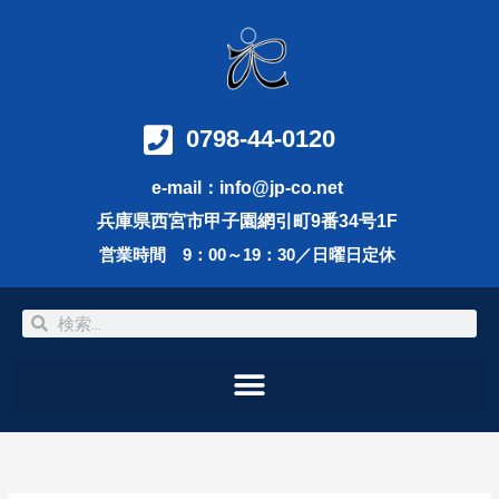
内
容
を
ス
キ
ッ
0798-44-0120
プ
e-mail：info@jp-co.net
兵庫県西宮市甲子園網引町9番34号1F
営業時間 9：00～19：30／日曜日定休
検
検
索
索