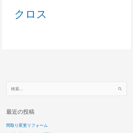
クロス
検
索
対
最近の投稿
象
:
間取り変更リフォーム